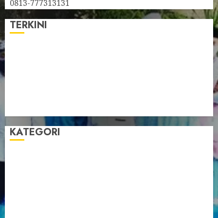
0813-777313131
TERKINI
Pengurus LDII Babel Jalin Silaturahim bersama
Anggota DPD RI, Dinda Rembulan
Muswil VI LDII Babel Tetapkan Supriyadi sebagai
Ketua, Nardi Pratomo sebagai Sekretaris
Pemprov Babel Buka Muswil VI LDII, Dorong
Penguatan SDM Melalui Pendidikan Pesantren
KATEGORI
Artikel
Berita Babel
Berita Kegiatan
Berita Nasional
Berita Umum
Dakwah
Foto
Lintas Daerah
Nasional
Organisasi