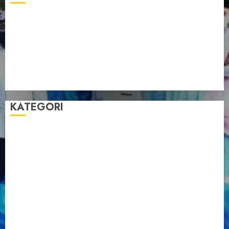
Pengurus LDII Babel Jalin Silaturahim bersama
Anggota DPD RI, Dinda Rembulan
Muswil VI LDII Babel Tetapkan Supriyadi sebagai
Ketua, Nardi Pratomo sebagai Sekretaris
Pemprov Babel Buka Muswil VI LDII, Dorong
Penguatan SDM Melalui Pendidikan Pesantren
KATEGORI
Artikel
Berita Babel
Berita Kegiatan
Berita Nasional
Berita Umum
Dakwah
Foto
Lintas Daerah
Nasional
Organisasi
Pariwisata
Sosial
Tentang LDII
Uncategorized