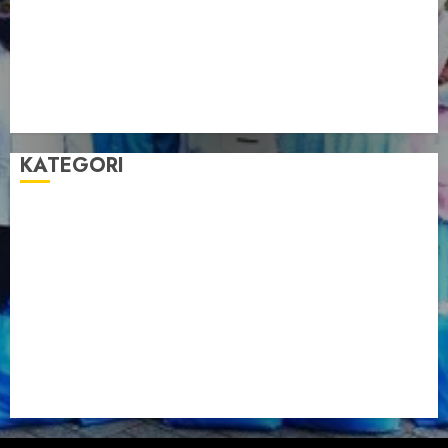
Anggota DPD RI, Dinda Rembulan
Muswil VI LDII Babel Tetapkan Supriyadi sebagai
Ketua, Nardi Pratomo sebagai Sekretaris
Pemprov Babel Buka Muswil VI LDII, Dorong
Penguatan SDM Melalui Pendidikan Pesantren
KATEGORI
Artikel
Berita Babel
Berita Kegiatan
Berita Nasional
Berita Umum
Dakwah
Foto
Lintas Daerah
Nasional
Organisasi
Pariwisata
Sosial
Tentang LDII
Uncategorized