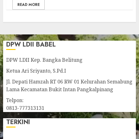
READ MORE
DPW LDII BABEL
DPW LDII Kep. Bangka Belitung
Ketua Ari Sriyanto, S.Pd.I
Jl. Depati Hamzah RT 06 RW 01 Kelurahan Semabung
Lama Kecamatan Bukit Intan Pangkalpinang
Telpon:
0813-777313131
TERKINI
Pengurus LDII Babel Jalin Silaturahim bersama