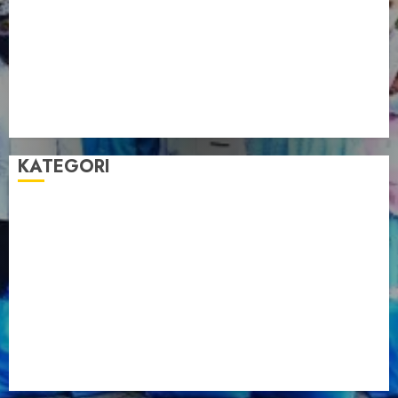
Pengurus LDII Babel Jalin Silaturahim bersama
Anggota DPD RI, Dinda Rembulan
Muswil VI LDII Babel Tetapkan Supriyadi sebagai
Ketua, Nardi Pratomo sebagai Sekretaris
Pemprov Babel Buka Muswil VI LDII, Dorong
Penguatan SDM Melalui Pendidikan Pesantren
KATEGORI
Artikel
Berita Babel
Berita Kegiatan
Berita Nasional
Berita Umum
Dakwah
Foto
Lintas Daerah
Nasional
Organisasi
Pariwisata
Sosial
Tentang LDII
Uncategorized