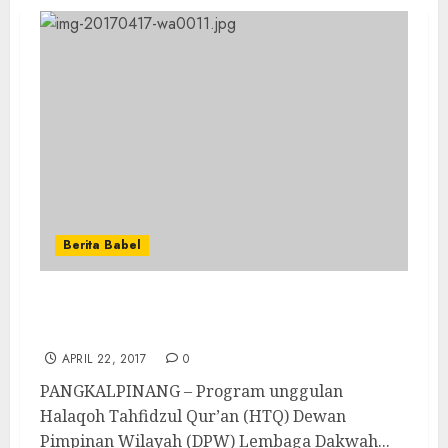
Berita Babel
PROGRAM UNGGULAN HTQ, MULAI MENUAI
HASIL
APRIL 22, 2017
0
PANGKALPINANG – Program unggulan
Halaqoh Tahfidzul Qur’an (HTQ) Dewan
Pimpinan Wilayah (DPW) Lembaga Dakwah...