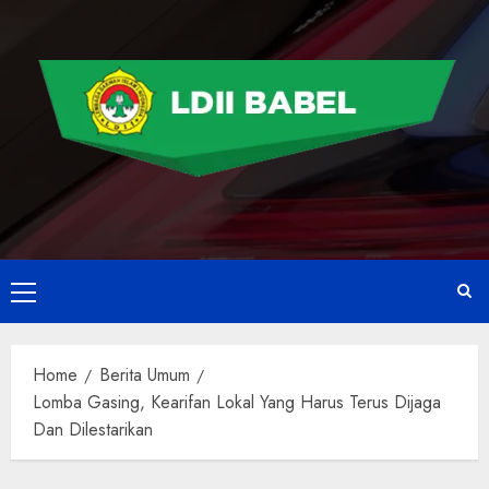
Home
Berita Umum
Lomba Gasing, Kearifan Lokal Yang Harus Terus Dijaga
Dan Dilestarikan