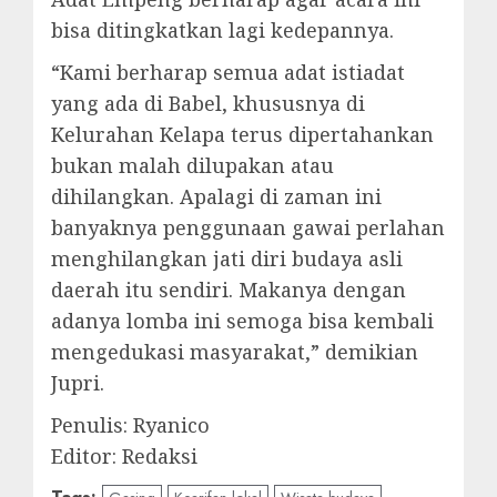
bisa ditingkatkan lagi kedepannya.
“Kami berharap semua adat istiadat
yang ada di Babel, khususnya di
Kelurahan Kelapa terus dipertahankan
bukan malah dilupakan atau
dihilangkan. Apalagi di zaman ini
banyaknya penggunaan gawai perlahan
menghilangkan jati diri budaya asli
daerah itu sendiri. Makanya dengan
adanya lomba ini semoga bisa kembali
mengedukasi masyarakat,” demikian
Jupri.
Penulis: Ryanico
Editor: Redaksi