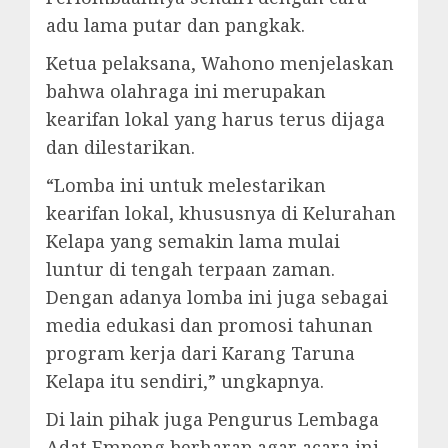
adu lama putar dan pangkak.
Ketua pelaksana, Wahono menjelaskan
bahwa olahraga ini merupakan
kearifan lokal yang harus terus dijaga
dan dilestarikan.
“Lomba ini untuk melestarikan
kearifan lokal, khususnya di Kelurahan
Kelapa yang semakin lama mulai
luntur di tengah terpaan zaman.
Dengan adanya lomba ini juga sebagai
media edukasi dan promosi tahunan
program kerja dari Karang Taruna
Kelapa itu sendiri,” ungkapnya.
Di lain pihak juga Pengurus Lembaga
Adat Empeng berharap agar acara ini