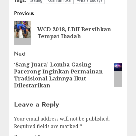
Tags:
Gasing
Kearifan lokal
Wisata budaya
Previous
WCD 2018, LDII Bersihkan
Tempat Ibadah
Next
‘Sang Juara’ Lomba Gasing
Parerong Inginkan Permainan
Tradisional Lainnya Ikut
Dilestarikan
Leave a Reply
Your email address will not be published.
Required fields are marked
*