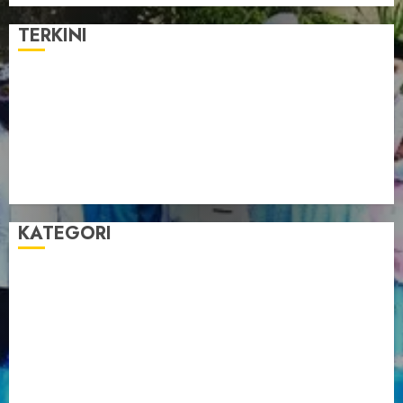
TERKINI
Pengurus LDII Babel Jalin Silaturahim bersama
Anggota DPD RI, Dinda Rembulan
Muswil VI LDII Babel Tetapkan Supriyadi sebagai
Ketua, Nardi Pratomo sebagai Sekretaris
Pemprov Babel Buka Muswil VI LDII, Dorong
Penguatan SDM Melalui Pendidikan Pesantren
KATEGORI
Artikel
Berita Babel
Berita Kegiatan
Berita Nasional
Berita Umum
Dakwah
Foto
Lintas Daerah
Nasional
Organisasi
Pariwisata
Sosial
Tentang LDII