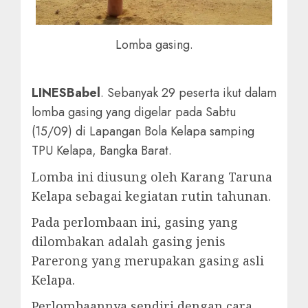
Lomba gasing.
LINESBabel
. Sebanyak 29 peserta ikut dalam
lomba gasing yang digelar pada Sabtu
(15/09) di Lapangan Bola Kelapa samping
TPU Kelapa, Bangka Barat.
Lomba ini diusung oleh Karang Taruna
Kelapa sebagai kegiatan rutin tahunan.
Pada perlombaan ini, gasing yang
dilombakan adalah gasing jenis
Parerong yang merupakan gasing asli
Kelapa.
Perlombaannya sendiri dengan cara