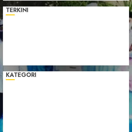
TERKINI
Pengurus LDII Babel Jalin Silaturahim bersama
Anggota DPD RI, Dinda Rembulan
Muswil VI LDII Babel Tetapkan Supriyadi sebagai
Ketua, Nardi Pratomo sebagai Sekretaris
Pemprov Babel Buka Muswil VI LDII, Dorong
Penguatan SDM Melalui Pendidikan Pesantren
KATEGORI
Artikel
Berita Babel
Berita Kegiatan
Berita Nasional
Berita Umum
Dakwah
Foto
Lintas Daerah
Nasional
Organisasi
Pariwisata
Sosial
Tentang LDII