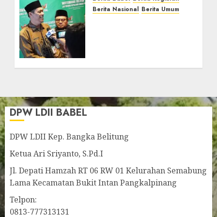
JULY 24, 2026
0
Berita Nasional
Berita Umum
Pemprov Babel Buka
Muswil VI LDII, Dorong
Penguatan SDM Melalui
Pendidikan Pesantren
JULY 23, 2026
0
DPW LDII BABEL
DPW LDII Kep. Bangka Belitung
Ketua Ari Sriyanto, S.Pd.I
Jl. Depati Hamzah RT 06 RW 01 Kelurahan Semabung
Lama Kecamatan Bukit Intan Pangkalpinang
Telpon:
0813-777313131