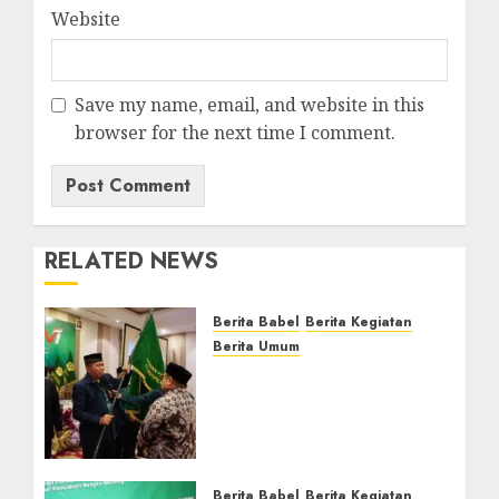
Website
Save my name, email, and website in this
browser for the next time I comment.
RELATED NEWS
Berita Babel
Berita Kegiatan
Berita Umum
Muswil VI LDII Babel
Tetapkan Supriyadi
sebagai Ketua, Nardi
Pratomo sebagai
Sekretaris
Berita Babel
Berita Kegiatan