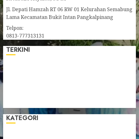
Jl. Depati Hamzah RT 06 RW 01 Kelurahan Semabung
Lama Kecamatan Bukit Intan Pangkalpinang
Telpon:
0813-777313131
TERKINI
Pengurus LDII Babel Jalin Silaturahim bersama
Anggota DPD RI, Dinda Rembulan
Muswil VI LDII Babel Tetapkan Supriyadi sebagai
Ketua, Nardi Pratomo sebagai Sekretaris
Pemprov Babel Buka Muswil VI LDII, Dorong
Penguatan SDM Melalui Pendidikan Pesantren
KATEGORI
Artikel
Berita Babel
Berita Kegiatan