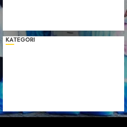
Muswil VI LDII Babel Tetapkan Supriyadi sebagai
Ketua, Nardi Pratomo sebagai Sekretaris
Pemprov Babel Buka Muswil VI LDII, Dorong
Penguatan SDM Melalui Pendidikan Pesantren
KATEGORI
Artikel
Berita Babel
Berita Kegiatan
Berita Nasional
Berita Umum
Dakwah
Foto
Lintas Daerah
Nasional
Organisasi
Pariwisata
Sosial
Tentang LDII
Uncategorized
Managed by DPP LDII
|
ChromeNews
by AF themes.