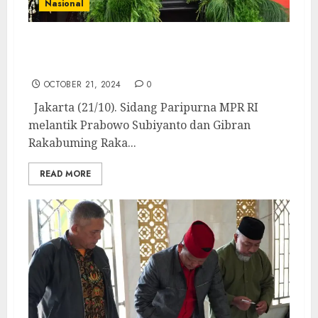
Nasional
Ini Dia Pesan LDII untuk Presiden Prabowo
dan Wapres Gibran di Hari Pelantikan
OCTOBER 21, 2024
0
Jakarta (21/10). Sidang Paripurna MPR RI
melantik Prabowo Subiyanto dan Gibran
Rakabuming Raka...
READ MORE