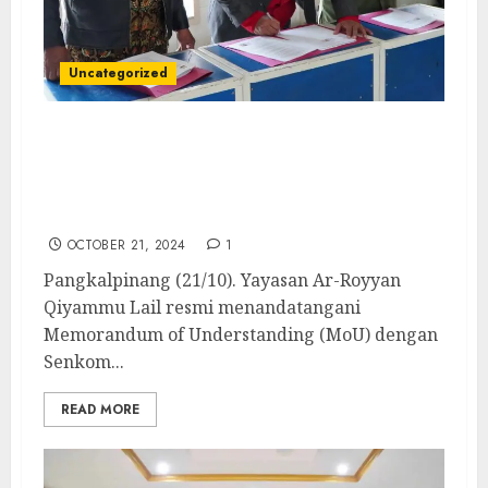
Uncategorized
Senkom Mitra Polri dan Persinas ASAD
Babel Teken MoU dengan Yayasan Ar-
Royyan Qiyammu Lail untuk Sinergi
Keamanan dan Pembinaan Generasi Muda
OCTOBER 21, 2024
1
Pangkalpinang (21/10). Yayasan Ar-Royyan
Qiyammu Lail resmi menandatangani
Memorandum of Understanding (MoU) dengan
Senkom...
READ MORE