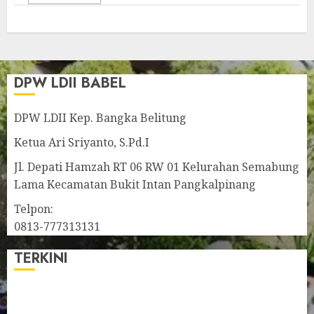
DPW LDII BABEL
DPW LDII Kep. Bangka Belitung
Ketua Ari Sriyanto, S.Pd.I
Jl. Depati Hamzah RT 06 RW 01 Kelurahan Semabung
Lama Kecamatan Bukit Intan Pangkalpinang
Telpon:
0813-777313131
TERKINI
Pengurus LDII Babel Jalin Silaturahim bersama
Anggota DPD RI, Dinda Rembulan