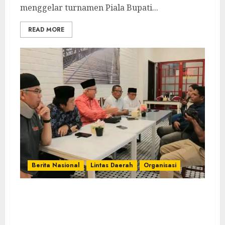
menggelar turnamen Piala Bupati...
READ MORE
Berita Nasional
Lintas Daerah
Organisasi
Jelang Muswil IV LDII Papua Barat, Ketum
LDII Berpesan Pemilu Jangan Rusak
Persatuan Bangsa