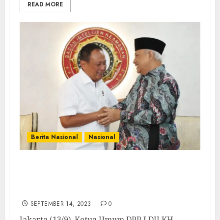
READ MORE
Berita Nasional
Nasional
Bertemu LDII, Kabaintelkam Jelaskan Ingar
Bingar Tahun Politik Ditangani dengan
Filosofi Air Tenang
SEPTEMBER 14, 2023
0
Jakarta (13/9). Ketua Umum DPP LDII KH