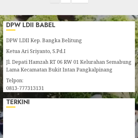
DPW LDII BABEL
DPW LDII Kep. Bangka Belitung
Ketua Ari Sriyanto, S.Pd.I
Jl. Depati Hamzah RT 06 RW 01 Kelurahan Semabung
Lama Kecamatan Bukit Intan Pangkalpinang
Telpon:
0813-777313131
TERKINI
Pengurus LDII Babel Jalin Silaturahim bersama
Anggota DPD RI, Dinda Rembulan
Muswil VI LDII Babel Tetapkan Supriyadi sebagai