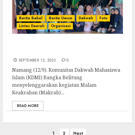
Berita Babel
Berita Umum
Dakwah
Foto
Lintas Daerah
Organisasi
Makrab KDMI Babel, Mahasiswa LDII Siap
Tingkatkan Sinergi di Bidang Dakwah
SEPTEMBER 12, 2023
0
Namang (12/9). Komunitas Dakwah Mahasiswa
Islam (KDMI) Bangka Belitung
menyelenggarakan kegiatan Malam
Keakraban (Makrab)...
READ MORE
1
2
Next