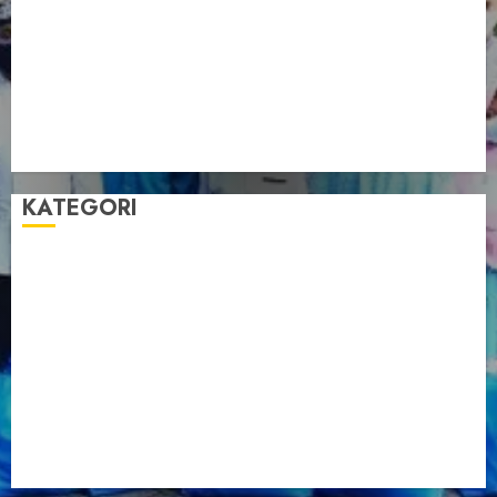
Pengurus LDII Babel Jalin Silaturahim bersama
Anggota DPD RI, Dinda Rembulan
Muswil VI LDII Babel Tetapkan Supriyadi sebagai
Ketua, Nardi Pratomo sebagai Sekretaris
Pemprov Babel Buka Muswil VI LDII, Dorong
Penguatan SDM Melalui Pendidikan Pesantren
KATEGORI
Artikel
Berita Babel
Berita Kegiatan
Berita Nasional
Berita Umum
Dakwah
Foto
Lintas Daerah
Nasional
Organisasi
Pariwisata
Sosial
Tentang LDII
Uncategorized