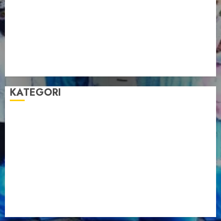
Pengurus LDII Babel Jalin Silaturahim bersama
Anggota DPD RI, Dinda Rembulan
Muswil VI LDII Babel Tetapkan Supriyadi sebagai
Ketua, Nardi Pratomo sebagai Sekretaris
Pemprov Babel Buka Muswil VI LDII, Dorong
Penguatan SDM Melalui Pendidikan Pesantren
KATEGORI
Artikel
Berita Babel
Berita Kegiatan
Berita Nasional
Berita Umum
Dakwah
Foto
Lintas Daerah
Nasional
Organisasi
Pariwisata
Sosial
Tentang LDII
Uncategorized