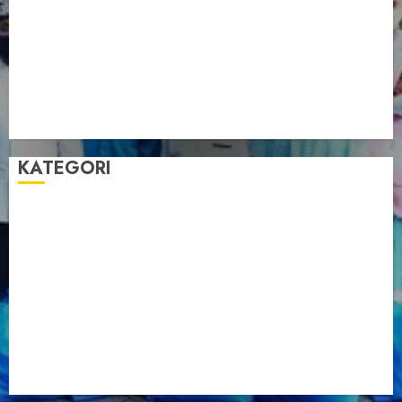
Pengurus LDII Babel Jalin Silaturahim bersama
Anggota DPD RI, Dinda Rembulan
Muswil VI LDII Babel Tetapkan Supriyadi sebagai
Ketua, Nardi Pratomo sebagai Sekretaris
Pemprov Babel Buka Muswil VI LDII, Dorong
Penguatan SDM Melalui Pendidikan Pesantren
KATEGORI
Artikel
Berita Babel
Berita Kegiatan
Berita Nasional
Berita Umum
Dakwah
Foto
Lintas Daerah
Nasional
Organisasi
Pariwisata
Sosial
Tentang LDII
Uncategorized