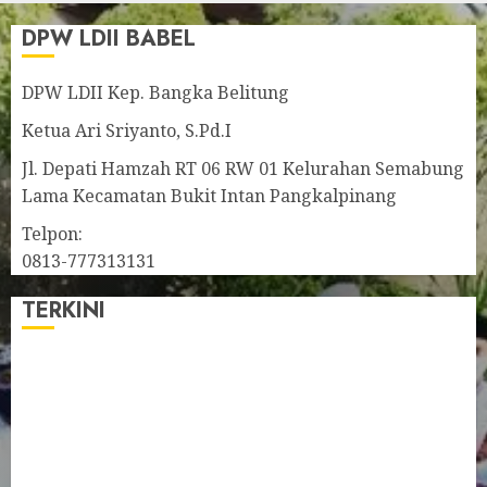
DPW LDII BABEL
DPW LDII Kep. Bangka Belitung
Ketua Ari Sriyanto, S.Pd.I
Jl. Depati Hamzah RT 06 RW 01 Kelurahan Semabung
Lama Kecamatan Bukit Intan Pangkalpinang
Telpon:
0813-777313131
TERKINI
Pengurus LDII Babel Jalin Silaturahim bersama
Anggota DPD RI, Dinda Rembulan
Muswil VI LDII Babel Tetapkan Supriyadi sebagai
Ketua, Nardi Pratomo sebagai Sekretaris
Pemprov Babel Buka Muswil VI LDII, Dorong