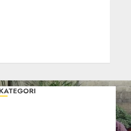
KATEGORI
Artikel
Berita Babel
Berita Kegiatan
Berita Nasional
Berita Umum
Dakwah
Foto