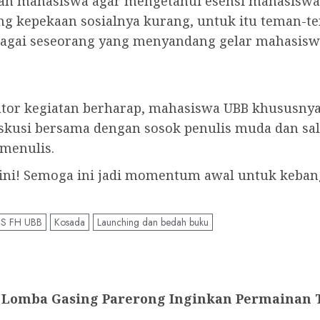
rah mahasiswa agar mengetahui esensi mahasiswa
ng kepekaan sosialnya kurang, untuk itu teman-t
agai seseorang yang menyandang gelar mahasiswa,
iator kegiatan berharap, mahasiswa UBB khususny
skusi bersama dengan sosok penulis muda dan sal
menulis.
 ini! Semoga ini jadi momentum awal untuk kebangk
S FH UBB
Kosada
Launching dan bedah buku
’ Lomba Gasing Parerong Inginkan Permainan T