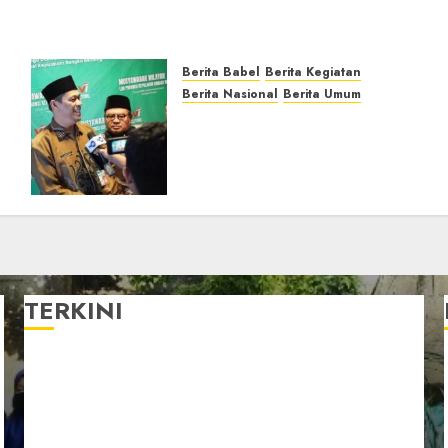
Berita Babel
Berita Kegiatan
Berita Nasional
Berita Umum
Pemprov Babel Buka
Muswil VI LDII, Dorong
Penguatan SDM Melalui
s
Pendidikan Pesantren
JULY 23, 2026
0
TERKINI
Pengurus LDII Babel Jalin Silaturahim bersama
Anggota DPD RI, Dinda Rembulan
Muswil VI LDII Babel Tetapkan Supriyadi sebagai
Ketua, Nardi Pratomo sebagai Sekretaris