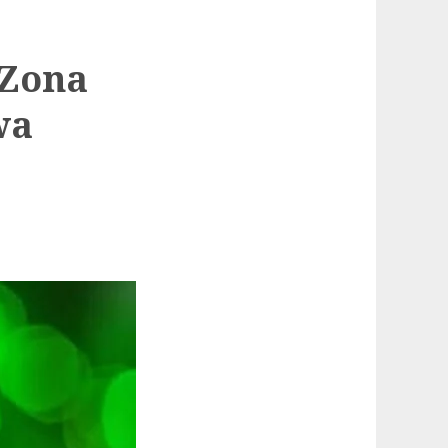
“Zona
wa