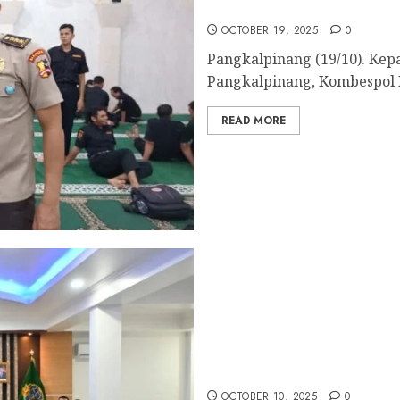
Senkom Provinsi Kepulau
OCTOBER 19, 2025
0
Pangkalpinang (19/10). Kep
Pangkalpinang, Kombespol 
READ MORE
LDII Babel dan Ormas La
ATR/BPN
OCTOBER 10, 2025
0