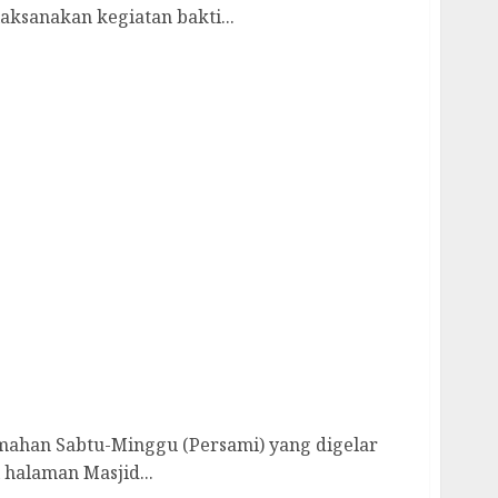
aksanakan kegiatan bakti...
adah Pembinaan Karakter dan
DII
mahan Sabtu-Minggu (Persami) yang digelar
 halaman Masjid...