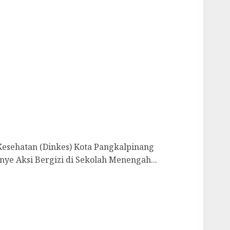
ar Kampanye Aksi Bergizi di MBIBS: Ajak
a Menempuh Pendidikan
 Kesehatan (Dinkes) Kota Pangkalpinang
e Aksi Bergizi di Sekolah Menengah...