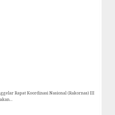
III, Dorong Program Merata Hingga Tingkat
nggelar Rapat Koordinasi Nasional (Rakornas) III
akan...