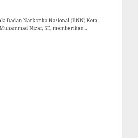
an Bangka Belitung
ala Badan Narkotika Nasional (BNN) Kota
Muhammad Nizar, SE, memberikan...
innya Hadiri Undangan Silaturahim Menteri