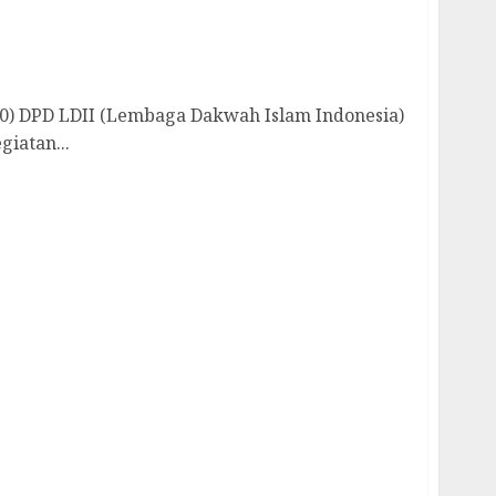
kan Peduli Kepada Masyarakat dengan Cek
0) DPD LDII (Lembaga Dakwah Islam Indonesia)
iatan...
pinang Beri Pengarahan pada Konsolidasi