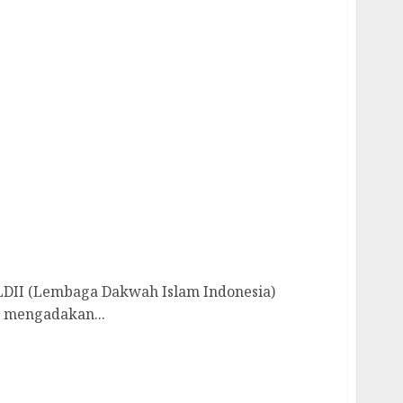
a Remaja Adakan Bincang Asik di Batu
 LDII (Lembaga Dakwah Islam Indonesia)
 mengadakan...