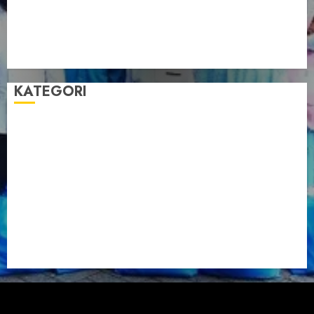
Muswil VI LDII Babel Tetapkan Supriyadi sebagai
Ketua, Nardi Pratomo sebagai Sekretaris
Pemprov Babel Buka Muswil VI LDII, Dorong
Penguatan SDM Melalui Pendidikan Pesantren
KATEGORI
Artikel
Berita Babel
Berita Kegiatan
Berita Nasional
Berita Umum
Dakwah
Foto
Lintas Daerah
Nasional
Organisasi
Pariwisata
Sosial
Tentang LDII
Uncategorized
Managed by DPP LDII
|
ChromeNews
by AF themes.