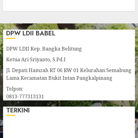
DPW LDII BABEL
DPW LDII Kep. Bangka Belitung
Ketua Ari Sriyanto, S.Pd.I
Jl. Depati Hamzah RT 06 RW 01 Kelurahan Semabung
Lama Kecamatan Bukit Intan Pangkalpinang
Telpon:
0813-777313131
TERKINI
Pengurus LDII Babel Jalin Silaturahim bersama
Anggota DPD RI, Dinda Rembulan