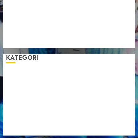
Pengurus LDII Babel Jalin Silaturahim bersama
Anggota DPD RI, Dinda Rembulan
Muswil VI LDII Babel Tetapkan Supriyadi sebagai
Ketua, Nardi Pratomo sebagai Sekretaris
Pemprov Babel Buka Muswil VI LDII, Dorong
Penguatan SDM Melalui Pendidikan Pesantren
KATEGORI
Artikel
Berita Babel
Berita Kegiatan
Berita Nasional
Berita Umum
Dakwah
Foto
Lintas Daerah
Nasional
Organisasi
Pariwisata
Sosial
Tentang LDII
Uncategorized