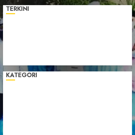
TERKINI
Pengurus LDII Babel Jalin Silaturahim bersama
Anggota DPD RI, Dinda Rembulan
Muswil VI LDII Babel Tetapkan Supriyadi sebagai
Ketua, Nardi Pratomo sebagai Sekretaris
Pemprov Babel Buka Muswil VI LDII, Dorong
Penguatan SDM Melalui Pendidikan Pesantren
KATEGORI
Artikel
Berita Babel
Berita Kegiatan
Berita Nasional
Berita Umum
Dakwah
Foto
Lintas Daerah
Nasional
Organisasi
Pariwisata
Sosial
Tentang LDII