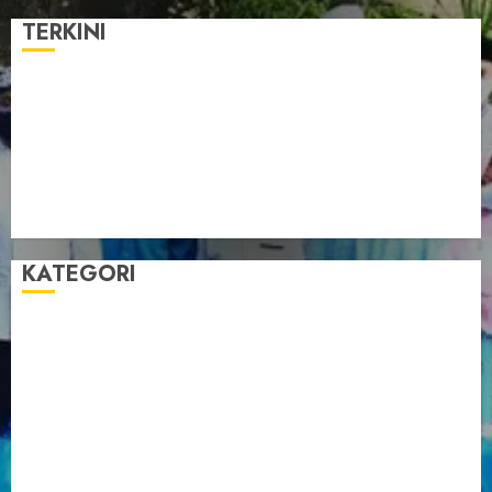
TERKINI
Pengurus LDII Babel Jalin Silaturahim bersama
Anggota DPD RI, Dinda Rembulan
Muswil VI LDII Babel Tetapkan Supriyadi sebagai
Ketua, Nardi Pratomo sebagai Sekretaris
Pemprov Babel Buka Muswil VI LDII, Dorong
Penguatan SDM Melalui Pendidikan Pesantren
KATEGORI
Artikel
Berita Babel
Berita Kegiatan
Berita Nasional
Berita Umum
Dakwah
Foto
Lintas Daerah
Nasional
Organisasi
Pariwisata
Sosial
Tentang LDII