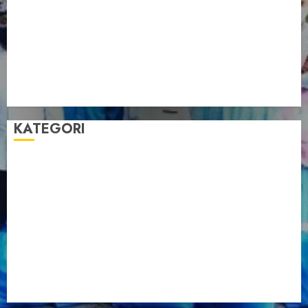
Pengurus LDII Babel Jalin Silaturahim bersama
Anggota DPD RI, Dinda Rembulan
Muswil VI LDII Babel Tetapkan Supriyadi sebagai
Ketua, Nardi Pratomo sebagai Sekretaris
Pemprov Babel Buka Muswil VI LDII, Dorong
Penguatan SDM Melalui Pendidikan Pesantren
KATEGORI
Artikel
Berita Babel
Berita Kegiatan
Berita Nasional
Berita Umum
Dakwah
Foto
Lintas Daerah
Nasional
Organisasi
Pariwisata
Sosial
Tentang LDII
Uncategorized