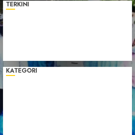
TERKINI
Pengurus LDII Babel Jalin Silaturahim bersama
Anggota DPD RI, Dinda Rembulan
Muswil VI LDII Babel Tetapkan Supriyadi sebagai
Ketua, Nardi Pratomo sebagai Sekretaris
Pemprov Babel Buka Muswil VI LDII, Dorong
Penguatan SDM Melalui Pendidikan Pesantren
KATEGORI
Artikel
Berita Babel
Berita Kegiatan
Berita Nasional
Berita Umum
Dakwah
Foto
Lintas Daerah
Nasional
Organisasi
Pariwisata
Sosial
Tentang LDII