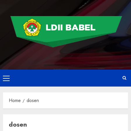
Home
dosen
dosen