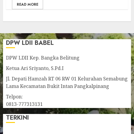
READ MORE
DPW LDII BABEL
DPW LDII Kep. Bangka Belitung
Ketua Ari Sriyanto, S.Pd.I
Jl. Depati Hamzah RT 06 RW 01 Kelurahan Semabung
Lama Kecamatan Bukit Intan Pangkalpinang
Telpon:
0813-777313131
TERKINI
Pengurus LDII Babel Jalin Silaturahim bersama