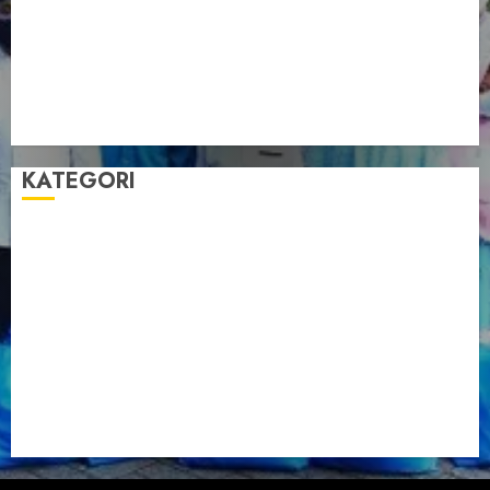
Anggota DPD RI, Dinda Rembulan
Muswil VI LDII Babel Tetapkan Supriyadi sebagai
Ketua, Nardi Pratomo sebagai Sekretaris
Pemprov Babel Buka Muswil VI LDII, Dorong
Penguatan SDM Melalui Pendidikan Pesantren
KATEGORI
Artikel
Berita Babel
Berita Kegiatan
Berita Nasional
Berita Umum
Dakwah
Foto
Lintas Daerah
Nasional
Organisasi
Pariwisata
Sosial
Tentang LDII
Uncategorized