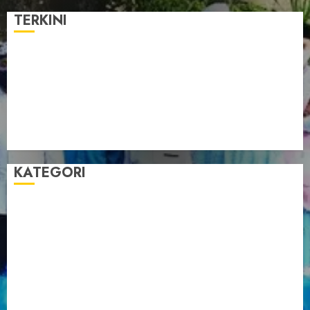
TERKINI
Pengurus LDII Babel Jalin Silaturahim bersama
Anggota DPD RI, Dinda Rembulan
Muswil VI LDII Babel Tetapkan Supriyadi sebagai
Ketua, Nardi Pratomo sebagai Sekretaris
Pemprov Babel Buka Muswil VI LDII, Dorong
Penguatan SDM Melalui Pendidikan Pesantren
KATEGORI
Artikel
Berita Babel
Berita Kegiatan
Berita Nasional
Berita Umum
Dakwah
Foto
Lintas Daerah
Nasional
Organisasi
Pariwisata
Sosial
Tentang LDII