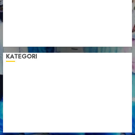
Pengurus LDII Babel Jalin Silaturahim bersama
Anggota DPD RI, Dinda Rembulan
Muswil VI LDII Babel Tetapkan Supriyadi sebagai
Ketua, Nardi Pratomo sebagai Sekretaris
Pemprov Babel Buka Muswil VI LDII, Dorong
Penguatan SDM Melalui Pendidikan Pesantren
KATEGORI
Artikel
Berita Babel
Berita Kegiatan
Berita Nasional
Berita Umum
Dakwah
Foto
Lintas Daerah
Nasional
Organisasi
Pariwisata
Sosial
Tentang LDII
Uncategorized