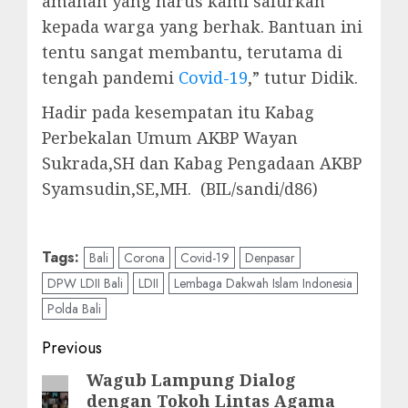
amanah yang harus kami salurkan
kepada warga yang berhak. Bantuan ini
tentu sangat membantu, terutama di
tengah pandemi
Covid-19
,” tutur Didik.
Hadir pada kesempatan itu Kabag
Perbekalan Umum AKBP Wayan
Sukrada,SH dan Kabag Pengadaan AKBP
Syamsudin,SE,MH. (BIL/sandi/d86)
Tags:
Bali
Corona
Covid-19
Denpasar
DPW LDII Bali
LDII
Lembaga Dakwah Islam Indonesia
Polda Bali
Previous
Wagub Lampung Dialog
dengan Tokoh Lintas Agama