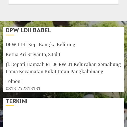
Penanaman Mangrove
2026
JUNE 6, 2026
0
DPW LDII BABEL
DPW LDII Kep. Bangka Belitung
Ketua Ari Sriyanto, S.Pd.I
Jl. Depati Hamzah RT 06 RW 01 Kelurahan Semabung
Lama Kecamatan Bukit Intan Pangkalpinang
Telpon:
0813-777313131
TERKINI
Pengurus LDII Babel Jalin Silaturahim bersama
Anggota DPD RI, Dinda Rembulan