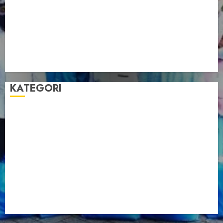
Pengurus LDII Babel Jalin Silaturahim bersama
Anggota DPD RI, Dinda Rembulan
Muswil VI LDII Babel Tetapkan Supriyadi sebagai
Ketua, Nardi Pratomo sebagai Sekretaris
Pemprov Babel Buka Muswil VI LDII, Dorong
Penguatan SDM Melalui Pendidikan Pesantren
KATEGORI
Artikel
Berita Babel
Berita Kegiatan
Berita Nasional
Berita Umum
Dakwah
Foto
Lintas Daerah
Nasional
Organisasi
Pariwisata
Sosial
Tentang LDII
Uncategorized