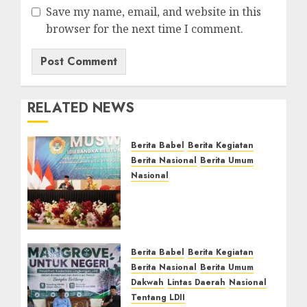
Save my name, email, and website in this
browser for the next time I comment.
RELATED NEWS
Berita Babel
Berita Kegiatan
Berita Nasional
Berita Umum
Nasional
Hadiri Muswil VI LDII
Babel, Ketua Komisi XII
DPR RI Dorong
Pengelolaan Sampah
Berbasis Ekonomi Hijau
Berita Babel
Berita Kegiatan
Berita Nasional
Berita Umum
JULY 23, 2026
0
Dakwah
Lintas Daerah
Nasional
Tentang LDII