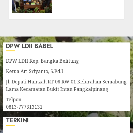
Jelang Muswil VI, DPW
LDII Babel Gelar ToT
Penanaman Mangrove
2026
JUNE 6, 2026
0
DPW LDII BABEL
DPW LDII Kep. Bangka Belitung
Ketua Ari Sriyanto, S.Pd.I
Jl. Depati Hamzah RT 06 RW 01 Kelurahan Semabung
Lama Kecamatan Bukit Intan Pangkalpinang
Telpon:
0813-777313131
TERKINI