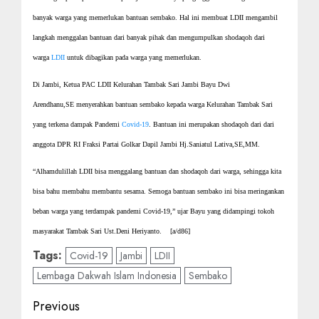
banyak warga yang memerlukan bantuan sembako. Hal ini membuat LDII mengambil
langkah menggalan bantuan dari banyak pihak dan mengumpulkan shodaqoh dari
warga
LDII
untuk dibagikan pada warga yang memerlukan.
Di Jambi, Ketua PAC LDII Kelurahan Tambak Sari Jambi Bayu Dwi
Arendhanu,SE menyerahkan bantuan sembako kepada warga Kelurahan Tambak Sari
yang terkena dampak Pandemi
Covid-19
. Bantuan ini merupakan shodaqoh dari dari
anggota DPR RI Fraksi Partai Golkar Dapil Jambi Hj.Saniatul Lativa,SE,MM.
“Alhamdulillah LDII bisa menggalang bantuan dan shodaqoh dari warga, sehingga kita
bisa bahu membahu membantu sesama. Semoga bantuan sembako ini bisa meringankan
beban warga yang terdampak pandemi Covid-19,” ujar Bayu yang didampingi tokoh
masyarakat Tambak Sari Ust.Deni Heriyanto. [a/d86]
Tags:
Covid-19
Jambi
LDII
Lembaga Dakwah Islam Indonesia
Sembako
Previous