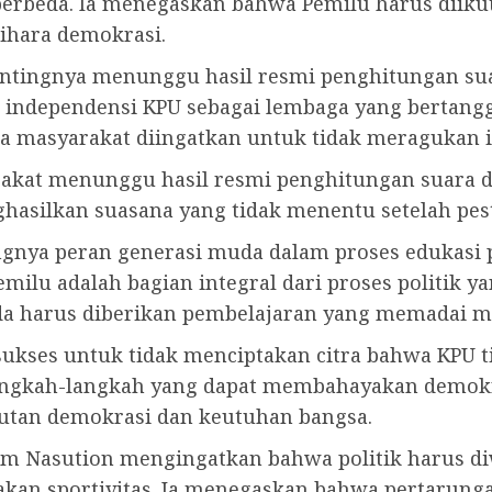
 berbeda. Ia menegaskan bahwa Pemilu harus diiku
ihara demokrasi.
ntingnya menunggu hasil resmi penghitungan sua
independensi KPU sebagai lembaga yang bertan
ra masyarakat diingatkan untuk tidak meragukan i
rakat menunggu hasil resmi penghitungan suara d
hasilkan suasana yang tidak menentu setelah pes
ingnya peran generasi muda dalam proses edukasi 
lu adalah bagian integral dari proses politik 
da harus diberikan pembelajaran yang memadai me
m sukses untuk tidak menciptakan citra bahwa KPU 
angkah-langkah yang dapat membahayakan demokras
jutan demokrasi dan keutuhan bangsa.
m Nasution mengingatkan bahwa politik harus d
an sportivitas. Ia menegaskan bahwa pertarungan