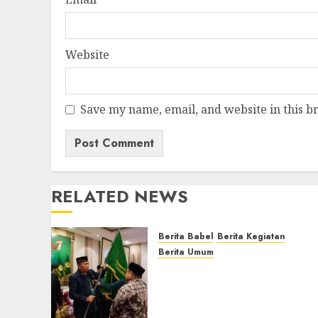
Website
Save my name, email, and website in this b
RELATED NEWS
Berita Babel
Berita Kegiatan
Berita Umum
Muswil VI LDII Babel
Tetapkan Supriyadi
sebagai Ketua, Nardi
Pratomo sebagai Sekretari