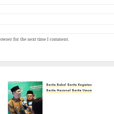
rowser for the next time I comment.
Berita Babel
Berita Kegiatan
Berita Nasional
Berita Umum
Pemprov Babel Buka
Muswil VI LDII, Dorong
Penguatan SDM Melalui
s
Pendidikan Pesantren