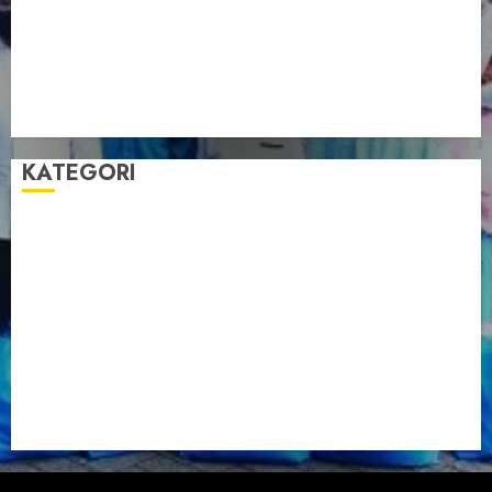
Anggota DPD RI, Dinda Rembulan
Muswil VI LDII Babel Tetapkan Supriyadi sebagai
Ketua, Nardi Pratomo sebagai Sekretaris
Pemprov Babel Buka Muswil VI LDII, Dorong
Penguatan SDM Melalui Pendidikan Pesantren
KATEGORI
Artikel
Berita Babel
Berita Kegiatan
Berita Nasional
Berita Umum
Dakwah
Foto
Lintas Daerah
Nasional
Organisasi
Pariwisata
Sosial
Tentang LDII
Uncategorized