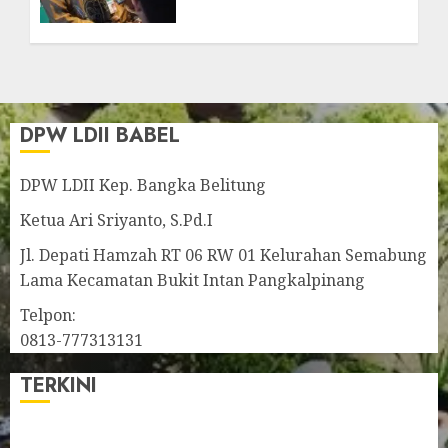
Pendidikan Pesantren
JULY 23, 2026
0
DPW LDII BABEL
DPW LDII Kep. Bangka Belitung
Ketua Ari Sriyanto, S.Pd.I
Jl. Depati Hamzah RT 06 RW 01 Kelurahan Semabung
Lama Kecamatan Bukit Intan Pangkalpinang
Telpon:
0813-777313131
TERKINI
Pengurus LDII Babel Jalin Silaturahim bersama