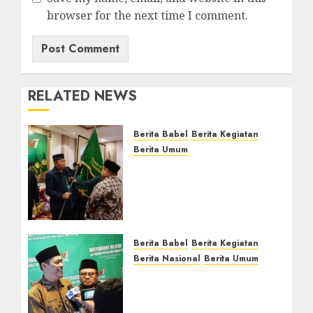
browser for the next time I comment.
RELATED NEWS
Berita Babel
Berita Kegiatan
Berita Umum
Muswil VI LDII Babel
Tetapkan Supriyadi
sebagai Ketua, Nardi
Pratomo sebagai
Sekretaris
Berita Babel
Berita Kegiatan
JULY 24, 2026
0
Berita Nasional
Berita Umum
Pemprov Babel Buka
Muswil VI LDII, Dorong
Penguatan SDM Melalui