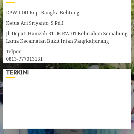
DPW LDII Kep. Bangka Belitung
Ketua Ari Sriyanto, S.Pd.I
Jl. Depati Hamzah RT 06 RW 01 Kelurahan Semabung
Lama Kecamatan Bukit Intan Pangkalpinang
Telpon:
0813-777313131
TERKINI
Pengurus LDII Babel Jalin Silaturahim bersama
Anggota DPD RI, Dinda Rembulan
Muswil VI LDII Babel Tetapkan Supriyadi sebagai
Ketua, Nardi Pratomo sebagai Sekretaris
Pemprov Babel Buka Muswil VI LDII, Dorong
Penguatan SDM Melalui Pendidikan Pesantren