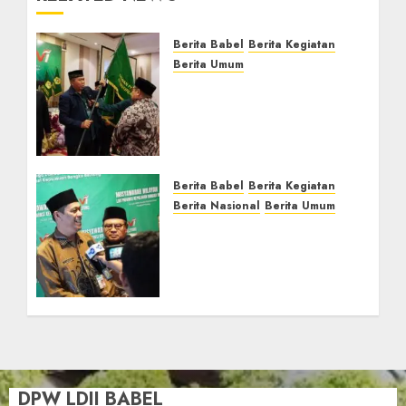
Berita Babel
Berita Kegiatan
Berita Umum
Muswil VI LDII Babel
Tetapkan Supriyadi
sebagai Ketua, Nardi
Pratomo sebagai
Sekretaris
Berita Babel
Berita Kegiatan
JULY 24, 2026
0
Berita Nasional
Berita Umum
Pemprov Babel Buka
Muswil VI LDII, Dorong
Penguatan SDM Melalui
Pendidikan Pesantren
JULY 23, 2026
0
DPW LDII BABEL