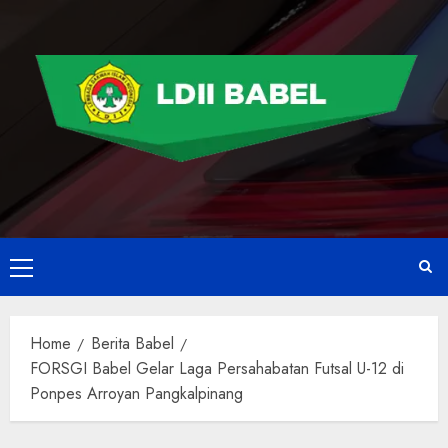
Home
Berita Babel
FORSGI Babel Gelar Laga Persahabatan Futsal U-12 di
Ponpes Arroyan Pangkalpinang