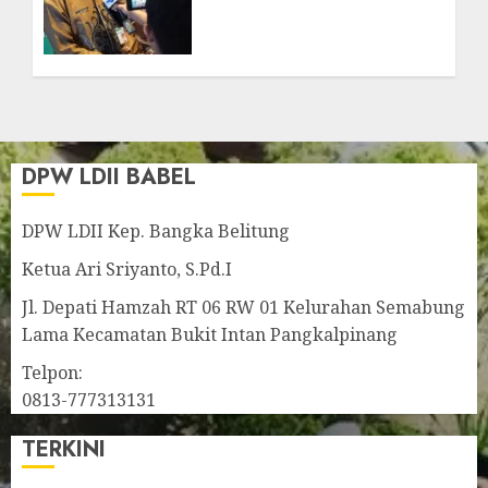
Penguatan SDM Melalui
Pendidikan Pesantren
JULY 23, 2026
0
DPW LDII BABEL
DPW LDII Kep. Bangka Belitung
Ketua Ari Sriyanto, S.Pd.I
Jl. Depati Hamzah RT 06 RW 01 Kelurahan Semabung
Lama Kecamatan Bukit Intan Pangkalpinang
Telpon:
0813-777313131
TERKINI