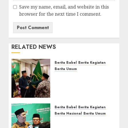
Save my name, email, and website in this
browser for the next time I comment.
RELATED NEWS
Berita Babel
Berita Kegiatan
Berita Umum
Muswil VI LDII Babel
Tetapkan Supriyadi
sebagai Ketua, Nardi
Pratomo sebagai
Sekretaris
Berita Babel
Berita Kegiatan
JULY 24, 2026
0
Berita Nasional
Berita Umum
Pemprov Babel Buka
Muswil VI LDII, Dorong