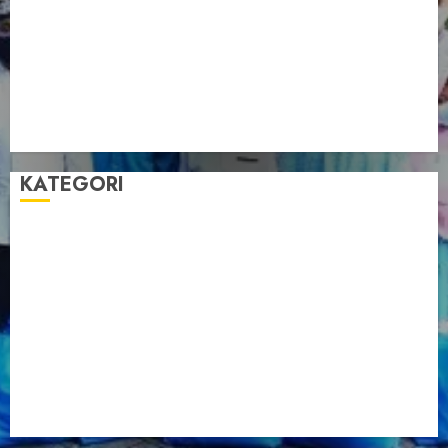
Pengurus LDII Babel Jalin Silaturahim bersama
Anggota DPD RI, Dinda Rembulan
Muswil VI LDII Babel Tetapkan Supriyadi sebagai
Ketua, Nardi Pratomo sebagai Sekretaris
Pemprov Babel Buka Muswil VI LDII, Dorong
Penguatan SDM Melalui Pendidikan Pesantren
KATEGORI
Artikel
Berita Babel
Berita Kegiatan
Berita Nasional
Berita Umum
Dakwah
Foto
Lintas Daerah
Nasional
Organisasi
Pariwisata
Sosial
Tentang LDII
Uncategorized